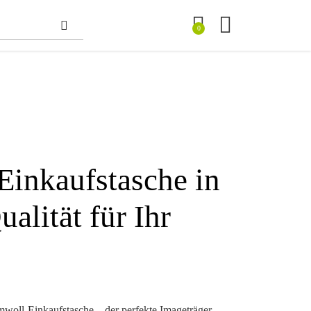
0
inkaufstasche in
lität für Ihr
oll-Einkaufstasche – der perfekte Imageträger