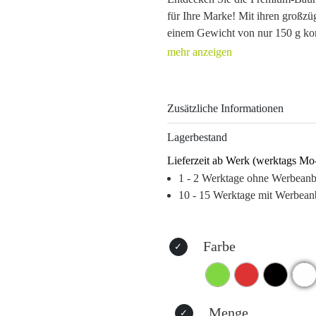
für Ihre Marke! Mit ihren großz
einem Gewicht von nur 150 g kombi
hochwertiger Baumwolle (240 g/m²
umweltfreundlich. Die langen, st
komfortables Tragen, während die
bis lebhaft grün – garantiert zu I
Zusätzliche Informationen
Durch maßgeschneiderte Drucktec
Lagerbestand
Siebdruck bleibt Ihr Logo in Eri
Lieferzeit ab Werk (werktags Mo
Alltag oder beim Einkaufen, Ihre
1 - 2 Werktage ohne Werbean
Werbeartikel mit hohem Recall-W
10 - 15 Werktage mit Werbean
Warum stärkt dieses Produkt Ihr
– Langfristige Sichtbarkeit durch
– Emotionale Bindung an Ihre Ma
Farbe
– Vielseitige Farb- und Druckmög
– Robustes Material sorgt für Lan
Menge