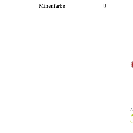
Minenfarbe
A
B
Q