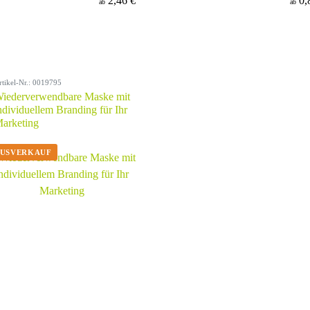
2,46 €
0,
ab
ab
rtikel-Nr.: 0019795
iederverwendbare Maske mit
ndividuellem Branding für Ihr
arketing