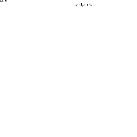
82 €
0,25 €
ab