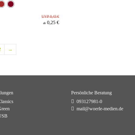
UVP 0,43 €
0,25 €
ab
2
→
lungen
Persönliche Beratung
lassics
093127981-0
reen
mail@woerle-medien.de
USB