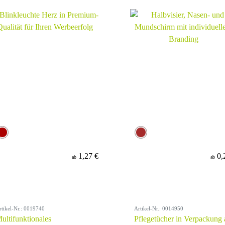
1,27 €
0,
ab
ab
rtikel-Nr.: 0019740
Artikel-Nr.: 0014950
ultifunktionales
Pflegetücher in Verpackung 