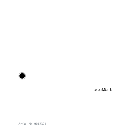
23,93 €
ab
Artikel-Nr.: 0012371