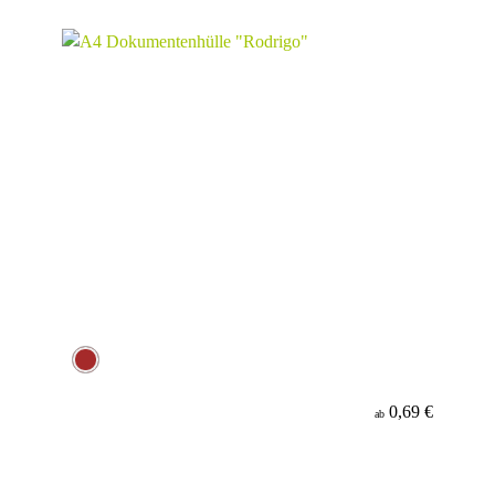
Material
Minenfarbe
0,69 €
ab