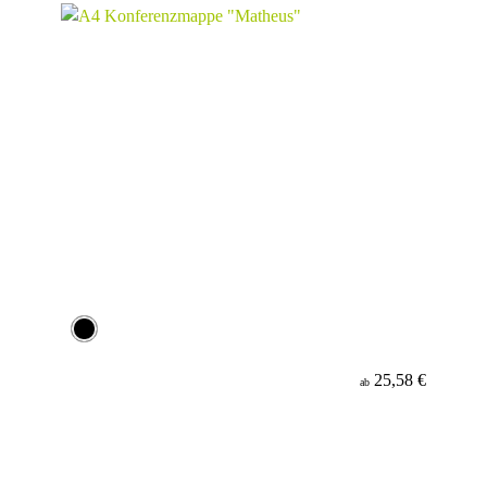
25,58 €
ab