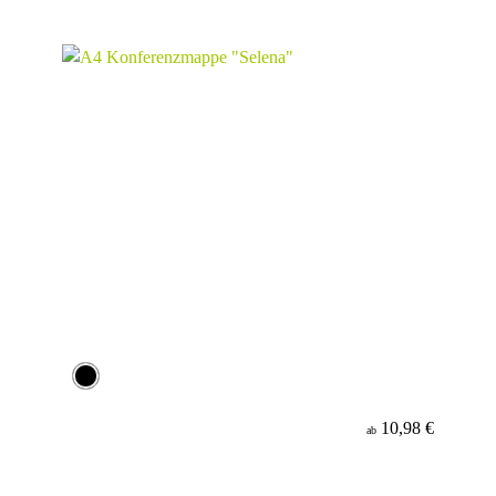
10,98 €
ab