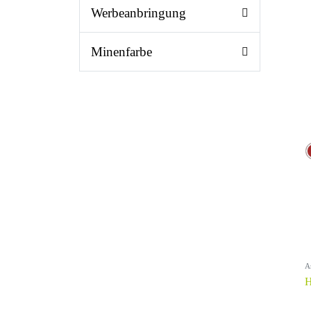
Werbeanbringung
Minenfarbe
A
H