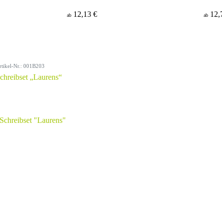
12,13 €
12,
ab
ab
rtikel-Nr.: 001B203
chreibset „Laurens“