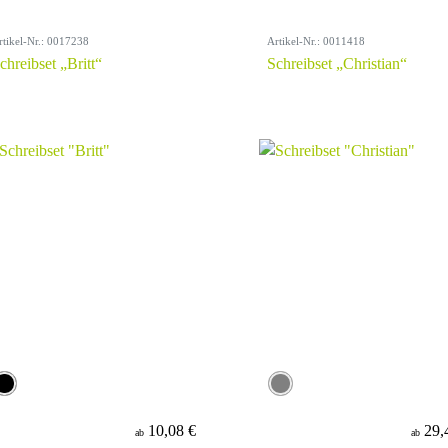
rtikel-Nr.: 0017238
Artikel-Nr.: 0011418
chreibset „Britt“
Schreibset „Christian“
10,08 €
29,
ab
ab