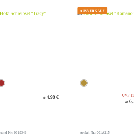
UVP 11
4,98 €
ab
6,
ab
rtikel-Nr.: 0019346
Artikel-Nr.: 001A215