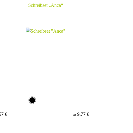
Schreibset „Anca“
57 €
9,77 €
ab