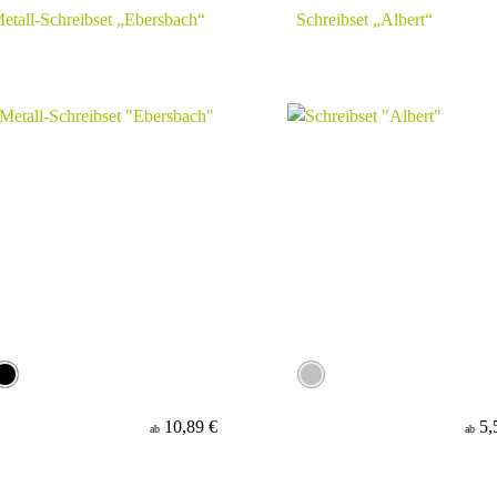
etall-Schreibset „Ebersbach“
Schreibset „Albert“
10,89 €
5,
ab
ab