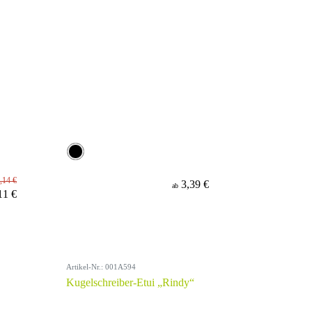
,14 €
3,39 €
ab
11 €
Artikel-Nr.: 001A594
Kugelschreiber-Etui „Rindy“