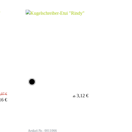
,07 €
3,12 €
ab
16 €
Artikel-Nr.: 0011066