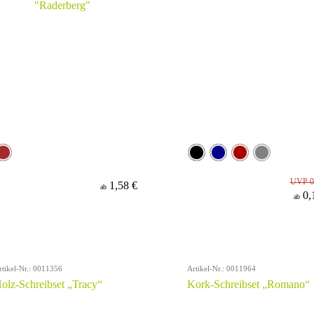
UVP 0
1,58 €
ab
0,
ab
rtikel-Nr.: 0011356
Artikel-Nr.: 0011964
olz-Schreibset „Tracy“
Kork-Schreibset „Romano“