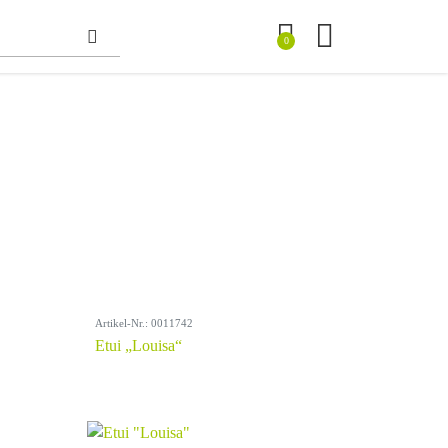
0
Artikel-Nr.: 0011742
Etui „Louisa“