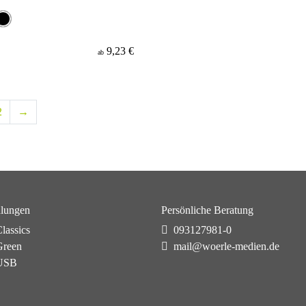
9,23 €
ab
2
→
lungen
Persönliche Beratung
lassics
093127981-0
reen
mail@woerle-medien.de
USB