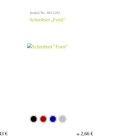
Artikel-Nr.: 0011203
Schreibset „Forst“
43 €
2,66 €
ab