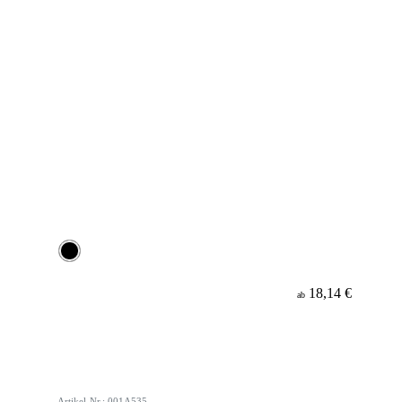
18,14 €
ab
Artikel-Nr.: 001A535