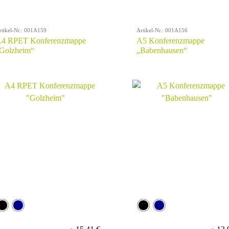
rtikel-Nr.: 001A159
Artikel-Nr.: 001A156
4 RPET Konferenzmappe
A5 Konferenzmappe
Golzheim“
„Babenhausen“