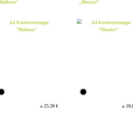
Matheus“
„Maurice“
25,58 €
18,
ab
ab