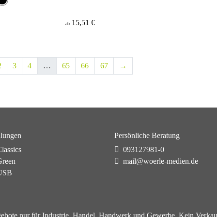
15,51 €
ab
2
3
4
…
65
66
67
→
lungen
Persönliche Beratung
lassics
093127981-0
reen
mail@woerle-medien.de
USB
ebote nur für Industrie, Handel, Handwerk und Gewerbe. Kein Verkau