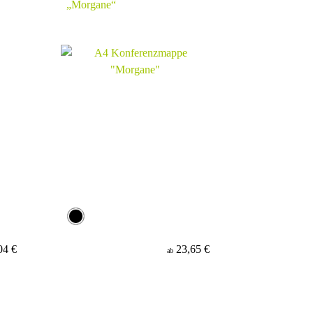
„Morgane“
04 €
23,65 €
ab