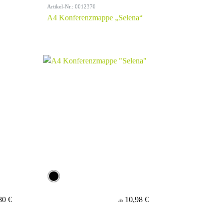
Artikel-Nr.: 0012370
A4 Konferenzmappe „Selena“
80 €
10,98 €
ab