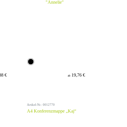
88 €
19,76 €
ab
Artikel-Nr.: 0012770
A4 Konferenzmappe „Kaj“