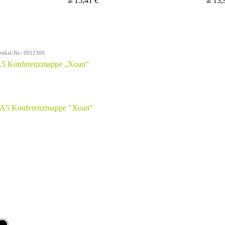
15,41 €
13,
ab
ab
rtikel-Nr.: 0012309
5 Konferenzmappe „Xoan“