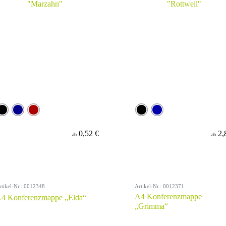
0,52 €
2,
ab
ab
rtikel-Nr.: 0012348
Artikel-Nr.: 0012371
A4 Konferenzmappe
4 Konferenzmappe „Elda“
„Grimma“