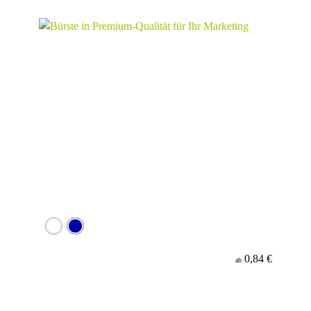
Material
0,84 €
ab