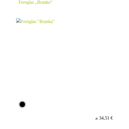
Fernglas „Branka“
34,51 €
ab