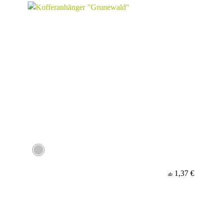
1,37 €
ab