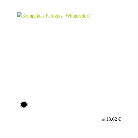
13,62 €
ab