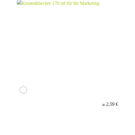
2,59 €
ab