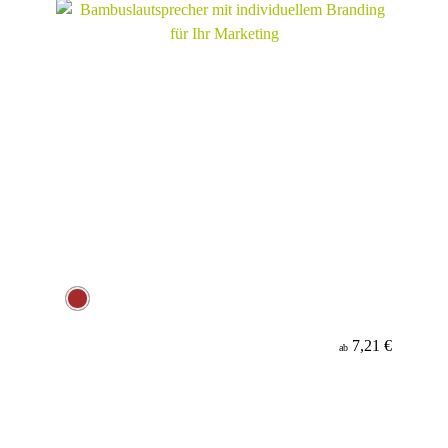
7,21 €
ab