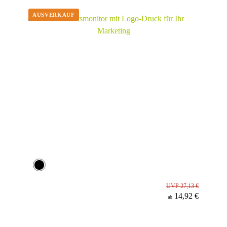
Werbeanbringung
Material
Minenfarbe
UVP 27,13 €
14,92 €
ab