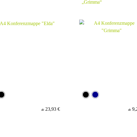
„Grimma“
23,93 €
9,
ab
ab