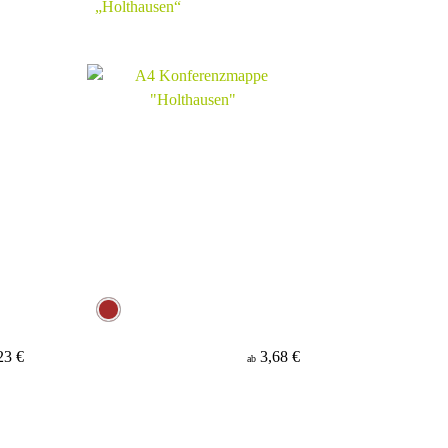
„Holthausen“
23 €
3,68 €
ab