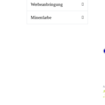
Werbeanbringung
Minenfarbe
A
A
„