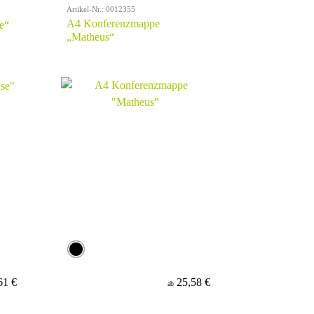
Artikel-Nr.: 0012355
A4 Konferenzmappe
e“
„Matheus“
61 €
25,58 €
ab