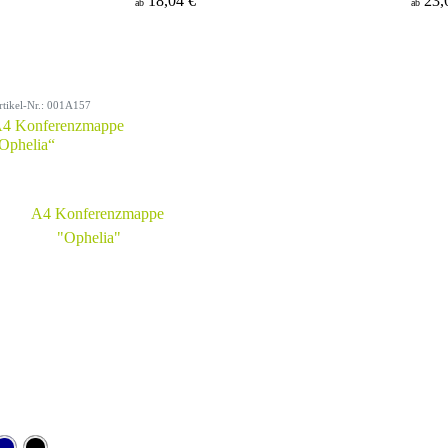
18,04 €
23,
ab
ab
rtikel-Nr.: 001A157
4 Konferenzmappe
Ophelia“