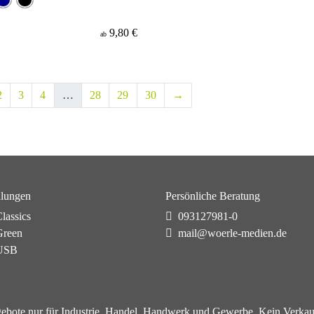
9,80 €
ab
2
3
4
…
28
29
30
→
lungen
Persönliche Beratung
lassics
093127981-0
reen
mail@woerle-medien.de
USB
ebote nur für Industrie, Handel, Handwerk und Gewerbe. Kein Verkau