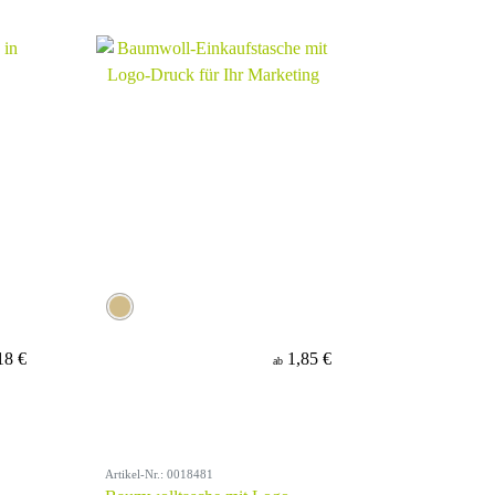
18 €
1,85 €
ab
Artikel-Nr.: 0018481