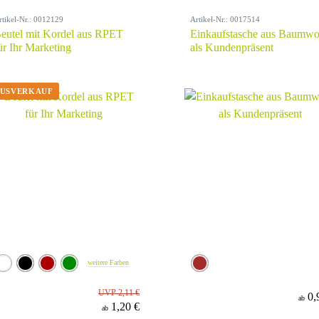
rtikel-Nr.: 0012129
Artikel-Nr.: 0017514
eutel mit Kordel aus RPET
Einkaufstasche aus Baumwo
ür Ihr Marketing
als Kundenpräsent
weitere Farben
UVP 2,11 €
0,
ab
1,20 €
ab