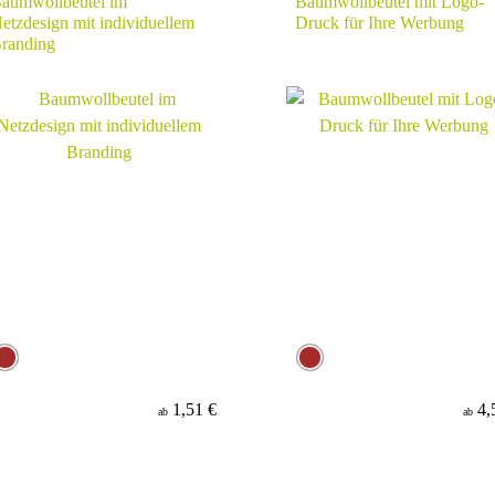
aumwollbeutel im
Baumwollbeutel mit Logo-
etzdesign mit individuellem
Druck für Ihre Werbung
randing
1,51 €
4,
ab
ab