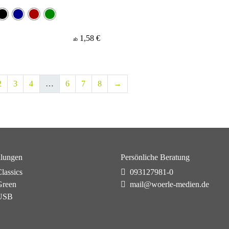
1,58 €
ab
2
3
4
…
6
7
8
→
lungen
Persönliche Beratung
lassics
093127981-0
reen
mail@woerle-medien.de
USB