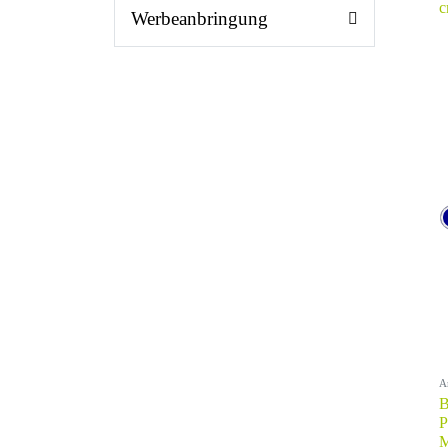
Werbeanbringung
A
B
P
M