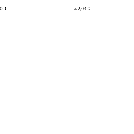
92 €
2,03 €
ab