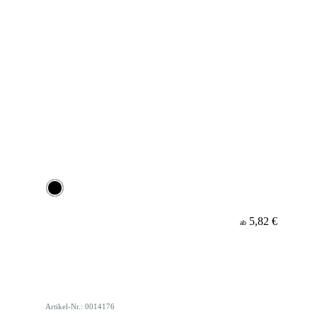
5,82 €
ab
Artikel-Nr.: 0014176