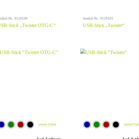
rtikel-Nr.: 0120106
Artikel-Nr.: 0120101
SB-Stick „Twister OTG-C“
USB-Stick „Twister“
weitere Farben
weitere Far