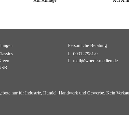
Auf Anfrage
Auf Anf
lungen
Persönliche Beratung
lassics
093127981-0
reen
mail@woerle-medien.de
USB
ebote nur für Industrie, Handel, Handwerk und Gewerbe. Kein Verkau