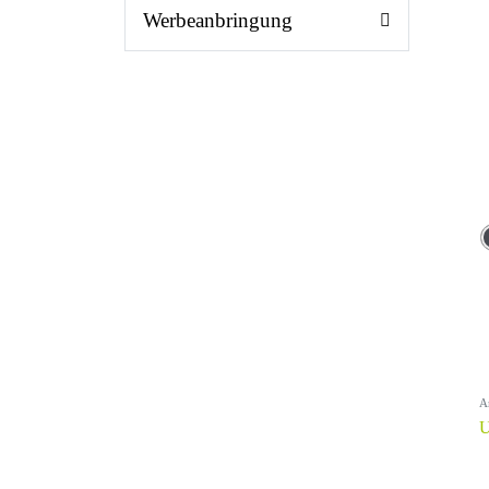
Werbeanbringung
A
U