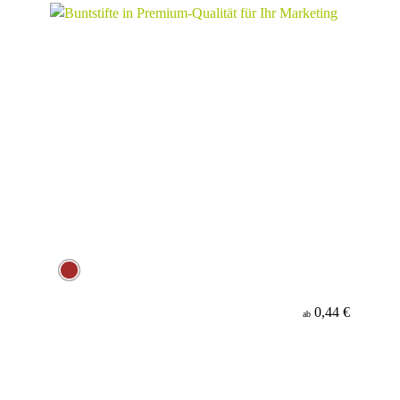
0,44 €
ab