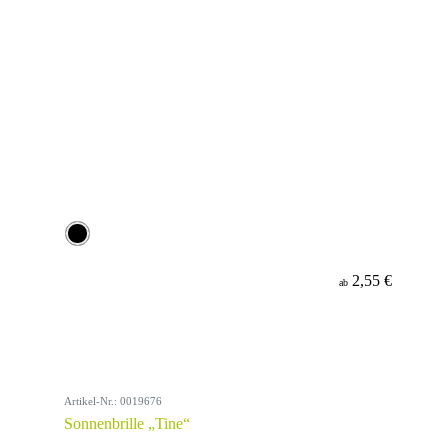
2,55 €
ab
Artikel-Nr.: 0019676
Sonnenbrille „Tine“