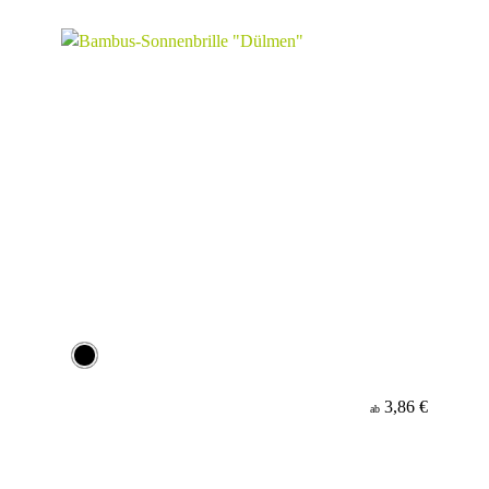
Material
Minenfarbe
3,86 €
ab