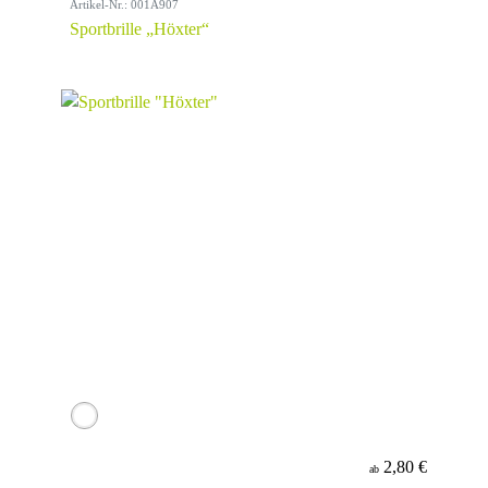
Artikel-Nr.: 001A907
Sportbrille „Höxter“
2,80 €
ab