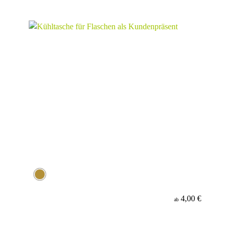
4,00 €
ab