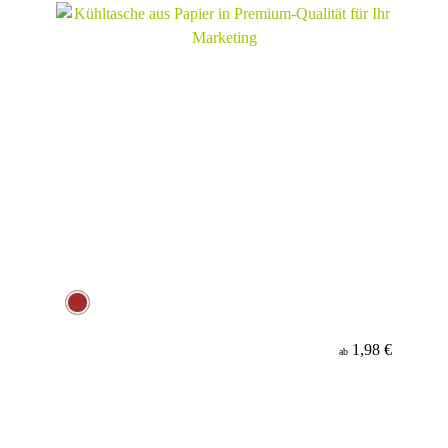
1,98 €
ab