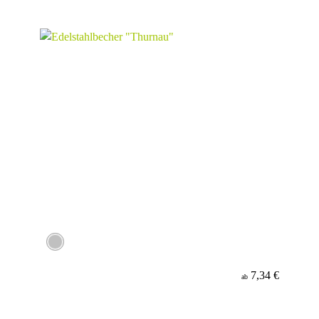
7,34 €
ab