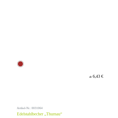
6,43 €
ab
Artikel-Nr.: 0031064
Edelstahlbecher „Thurnau“