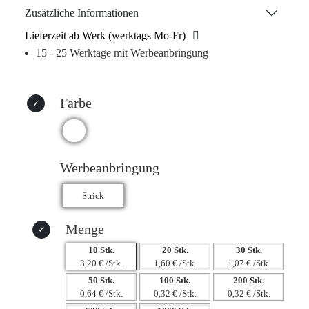
sich ideal für personalisierte Designs. Ob für Vereine,
Zusätzliche Informationen
Unternehmen oder besondere Anlässe, der „Ingo“ ist ab
Lieferzeit ab Werk (werktags Mo-Fr)
einer Mindestmenge von 10 Stück erhältlich und wird in
15 - 25 Werktage mit Werbeanbringung
Kartons zu je 100 Stück geliefert. Setzen Sie ein Statement
und zeigen Sie Ihre Farben mit Stil!
Farbe
Werbeanbringung
Menge
10 Stk.
20 Stk.
30 Stk.
3,20 € /Stk.
1,60 € /Stk.
1,07 € /Stk.
50 Stk.
100 Stk.
200 Stk.
0,64 € /Stk.
0,32 € /Stk.
0,32 € /Stk.