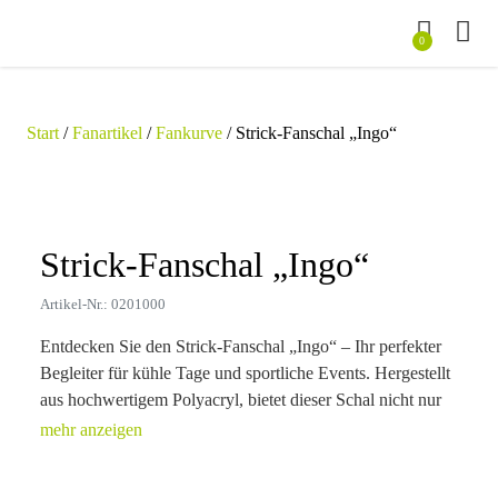
0
Start
/
Fanartikel
/
Fankurve
/ Strick-Fanschal „Ingo“
Zoom
Strick-Fanschal „Ingo“
Artikel-Nr.: 0201000
Entdecken Sie den Strick-Fanschal „Ingo“ – Ihr perfekter
Begleiter für kühle Tage und sportliche Events. Hergestellt
aus hochwertigem Polyacryl, bietet dieser Schal nicht nur
Wärme, sondern auch eine individuelle Note durch die
Möglichkeit, ihn in Ihrer Wunschfarbe zu gestalten. Mit
einer großzügigen Werbefläche von 140 x 16 cm eignet er