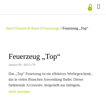
0
Start
/
Freizeit & Reise
/
Feuerzeuge
/ Feuerzeug „Top“
Zoom
Feuerzeug „Top“
Artikel-Nr.: 0031170
Das „Top“ Feuerzeug ist ein effektives Werbegeschenk,
das in vielen Branchen Anwendung findet. Dieses
funktionale Accessoire, hergestellt aus farbigem,
undurchsichtigem ABS-Kunststoff, ist mit einem
piezoelektrischen Zündmechanismus ausgestattet. Es bietet
Platz für einen einfarbigen Druck Ihres Firmenlogos oder