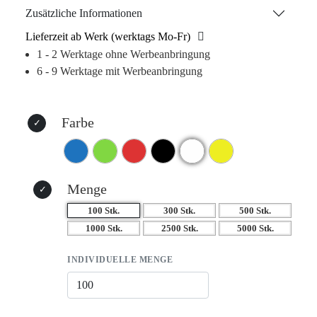
Werbeslogans. Ein kleines Geschenk, das viele erfreuen
Zusätzliche Informationen
wird und immer griffbereit sein sollte. Das „Top“
Lieferzeit ab Werk (werktags Mo-Fr)
Feuerzeug ist eine kostengünstige Möglichkeit, Ihren
1 - 2 Werktage ohne Werbeanbringung
Geschäftsnamen weit und breit zu verbreiten.
6 - 9 Werktage mit Werbeanbringung
Farbe
Menge
100 Stk.
300 Stk.
500 Stk.
1000 Stk.
2500 Stk.
5000 Stk.
INDIVIDUELLE MENGE