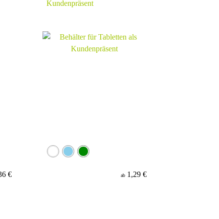
Kundenpräsent
36 €
1,29 €
ab