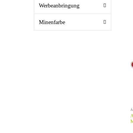
Werbeanbringung
Minenfarbe
A
A
M