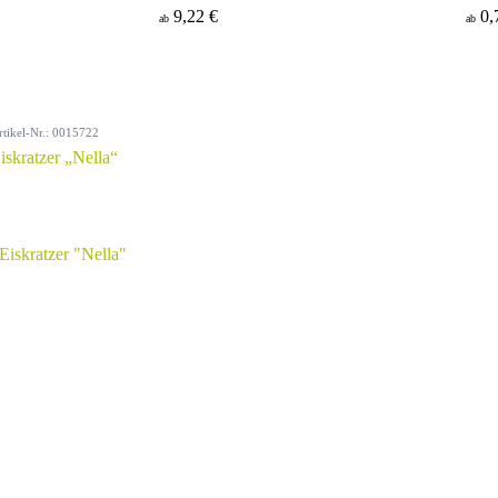
9,22 €
0,
ab
ab
rtikel-Nr.: 0015722
iskratzer „Nella“