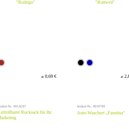
0,69 €
2,
ab
ab
rtikel-Nr.: 001A207
Artikel-Nr.: 0018789
ufrollbarer Rucksack für Ihr
Auto-Waschset „Faustina“
arketing