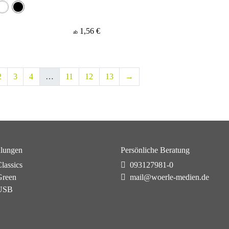
1,56 €
ab
2
3
4
…
11
12
13
→
lungen
Persönliche Beratung
lassics
093127981-0
reen
mail@woerle-medien.de
USB