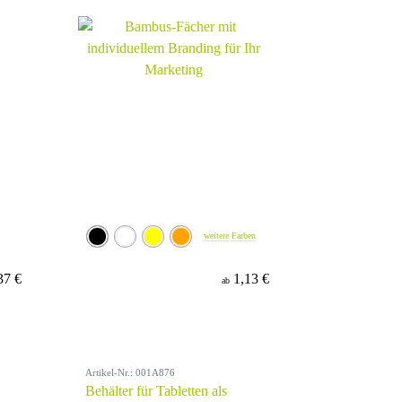
weitere Farben
37 €
1,13 €
ab
Artikel-Nr.: 001A876
Behälter für Tabletten als