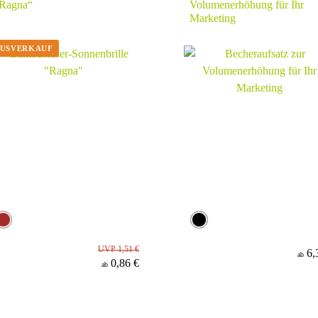
Ragna“
Volumenerhöhung für Ihr
Marketing
UVP 1,51 €
6,
ab
0,86 €
ab