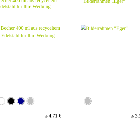
echer 400 ml aus recyceltem
Bilderrahmen „Eger“
delstahl für Ihre Werbung
4,71 €
3,
ab
ab