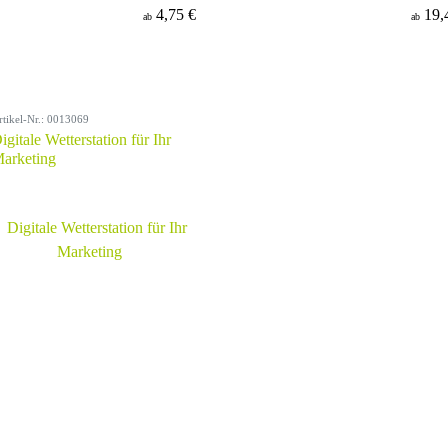
4,75 €
19,
ab
ab
rtikel-Nr.: 0013069
igitale Wetterstation für Ihr
arketing