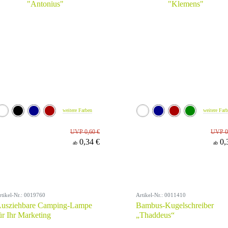
weitere Farben
weitere Far
UVP 0,60 €
UVP 0
0,34 €
0,
ab
ab
rtikel-Nr.: 0019760
Artikel-Nr.: 0011410
usziehbare Camping-Lampe
Bambus-Kugelschreiber
ür Ihr Marketing
„Thaddeus“