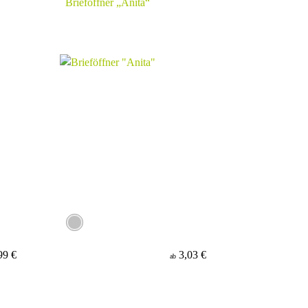
Brieföffner „Anita“
99 €
3,03 €
ab