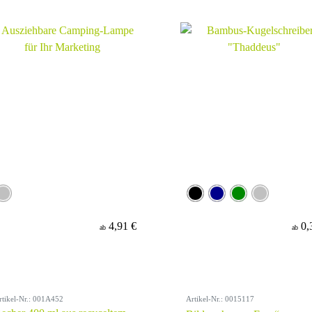
4,91 €
0,
ab
ab
rtikel-Nr.: 001A452
Artikel-Nr.: 0015117