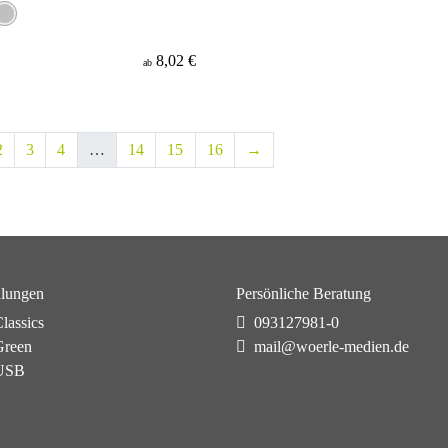
8,02 €
ab
2
3
4
…
14
15
16
→
lungen
Persönliche Beratung
lassics
093127981-0
reen
mail@woerle-medien.de
USB