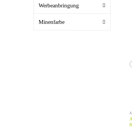
Werbeanbringung
Minenfarbe
A
A
f