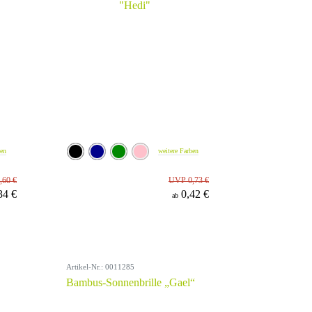
ben
weitere Farben
,60 €
UVP 0,73 €
34 €
0,42 €
ab
Artikel-Nr.: 0011285
Bambus-Sonnenbrille „Gael“