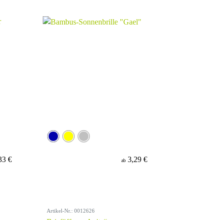
33 €
3,29 €
ab
Artikel-Nr.: 0012626