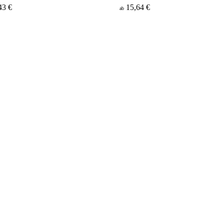
43 €
15,64 €
ab