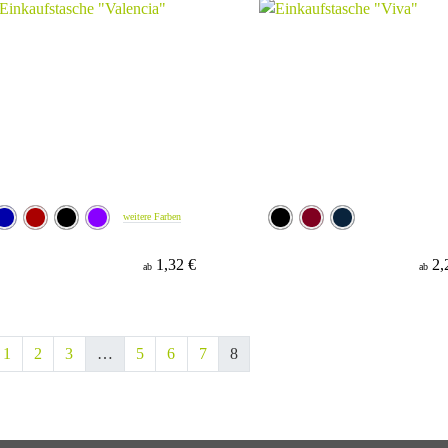
weitere Farben
1,32 €
2,
ab
ab
1
2
3
…
5
6
7
8