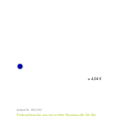
4,04 €
ab
Artikel-Nr.: 0012192
Einkaufstasche aus recycelter Baumwolle für Ihr