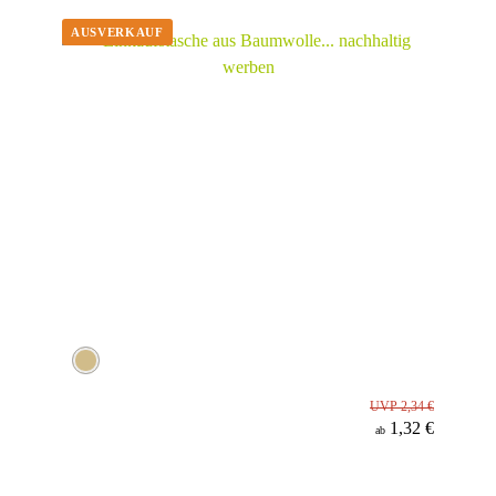
Werbeanbringung
Material
UVP 2,34 €
1,32 €
ab