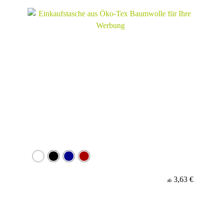
3,63 €
ab