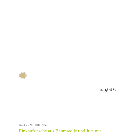
5,04 €
ab
Artikel-Nr.: 0010957
Einkaufstasche aus Baumwolle und Jute mit