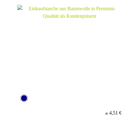
4,51 €
ab