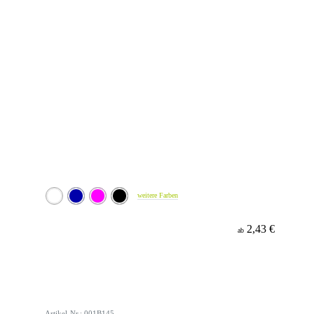
weitere Farben
2,43 €
ab
Artikel-Nr.: 001B145