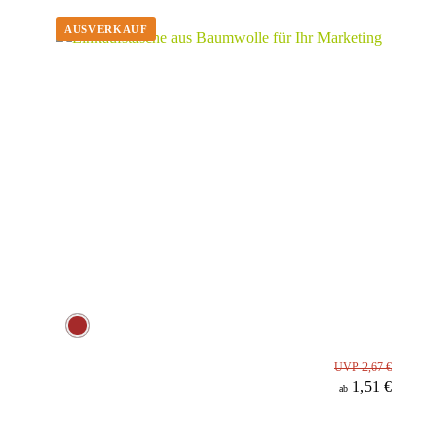
Werbeanbringung
Material
UVP 2,67 €
1,51 €
ab