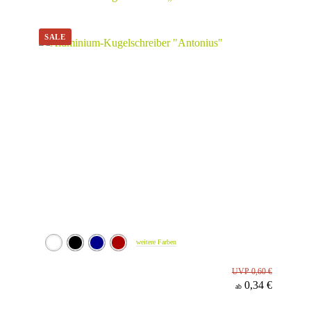
Werbeanbringung
Material
Minenfarbe
weitere Farben
UVP 0,60 €
0,34 €
ab