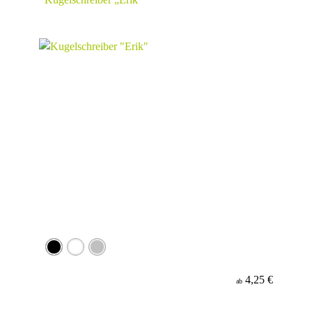
4,25 €
ab