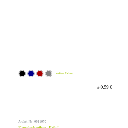
weitere Farben
0,59 €
ab
Artikel-Nr.: 0011670
Kugelschreiber „Erik“