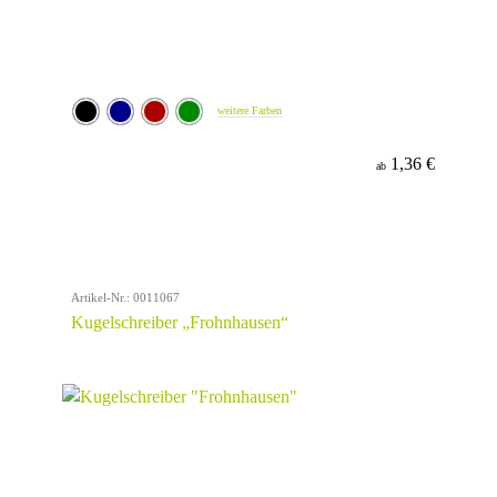
weitere Farben
1,36 €
ab
Artikel-Nr.: 0011067
Kugelschreiber „Frohnhausen“